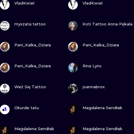
ILUSTRATIO
VladKwiat
VladKwiat
MINIMALISM
GUARDA
GUARDA
myszata tattoo
Koti Tattoo Anna Pękala
UV
GUARDA
GUARDA
Pani_Kalka_Dziara
Pani_Kalka_Dziara
GUARDA
GUARDA
Pani_Kalka_Dziara
Rina Lynx
GUARDA
GUARDA
Weź Się Tattoo
joannabrox
GUARDA
GUARDA
Okurde tatu
Magdalena Sendłak
GUARDA
GUARDA
Magdalena Sendłak
Magdalena Sendłak