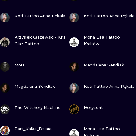
GUARDA
GUARDA
Koti Tattoo Anna Pękala
Koti Tattoo Anna Pękala
GUARDA
GUARDA
Krzysiek Głażewski - Kris
Mona Lisa Tattoo
Glaz Tattoo
Kraków
GUARDA
GUARDA
Mors
Magdalena Sendłak
GUARDA
GUARDA
Magdalena Sendłak
Koti Tattoo Anna Pękala
GUARDA
GUARDA
The Witchery Machine
Horyzont
GUARDA
GUARDA
Pani_Kalka_Dziara
Mona Lisa Tattoo
Kraków