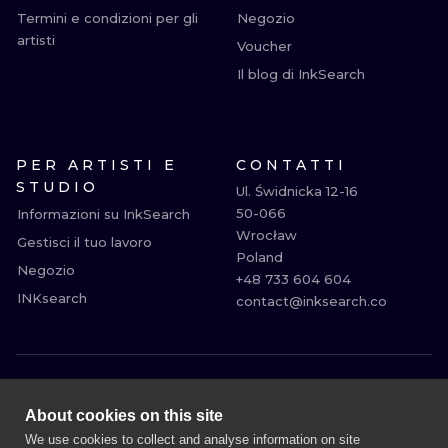
Termini e condizioni per gli
Negozio
artisti
Voucher
Il blog di InkSearch
PER ARTISTI E
CONTATTI
STUDIO
Ul. Świdnicka 12-16

50-066

Informazioni su InkSearch
Wrocław

Gestisci il tuo lavoro
Poland

Negozio
+48 733 604 604

INKsearch
contact@inksearch.co
MILANO
ROMA
About cookies on this site
BOLOGNA
BARI
We use cookies to collect and analyse information on site