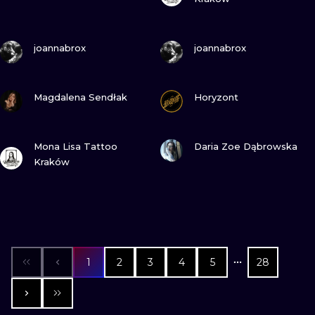
GUARDA
GUARDA
joannabrox
joannabrox
GUARDA
GUARDA
Magdalena Sendłak
Horyzont
GUARDA
GUARDA
Mona Lisa Tattoo
Daria Zoe Dąbrowska
Kraków
1
2
3
4
5
28