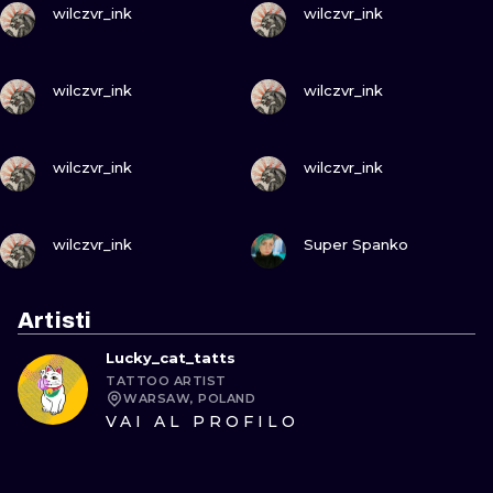
wilczvr_ink
wilczvr_ink
GUARDA
GUARDA
wilczvr_ink
wilczvr_ink
GUARDA
GUARDA
wilczvr_ink
wilczvr_ink
GUARDA
GUARDA
wilczvr_ink
Super Spanko
Artisti
Lucky_cat_tatts
TATTOO ARTIST
WARSAW, POLAND
VAI AL PROFILO