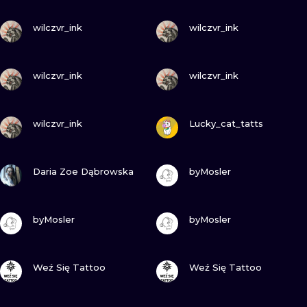
ILUSTRATIO
GUARDA
GUARDA
wilczvr_ink
wilczvr_ink
MINIMALISM
GUARDA
GUARDA
UV
wilczvr_ink
wilczvr_ink
GUARDA
GUARDA
wilczvr_ink
Lucky_cat_tatts
GUARDA
GUARDA
Daria Zoe Dąbrowska
byMosler
GUARDA
GUARDA
byMosler
byMosler
GUARDA
GUARDA
Weź Się Tattoo
Weź Się Tattoo
GUARDA
GUARDA