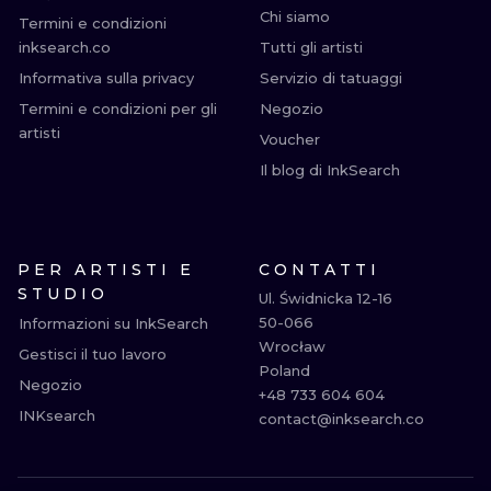
Chi siamo
Termini e condizioni
inksearch.co
Tutti gli artisti
Informativa sulla privacy
Servizio di tatuaggi
Termini e condizioni per gli
Negozio
artisti
Voucher
Il blog di InkSearch
PER ARTISTI E
CONTATTI
STUDIO
Ul. Świdnicka 12-16

50-066

Informazioni su InkSearch
Wrocław

Gestisci il tuo lavoro
Poland

Negozio
+48 733 604 604

INKsearch
contact@inksearch.co