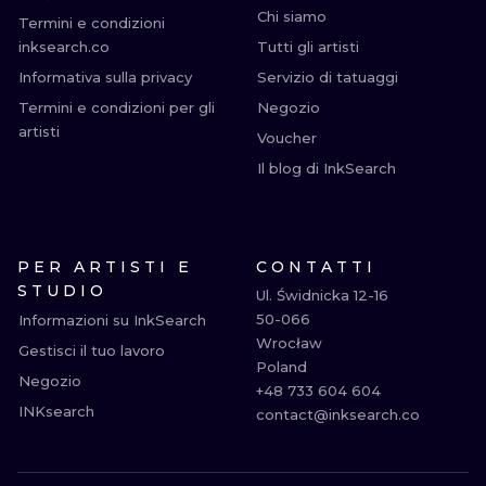
Chi siamo
Termini e condizioni
inksearch.co
Tutti gli artisti
Informativa sulla privacy
Servizio di tatuaggi
Termini e condizioni per gli
Negozio
artisti
Voucher
Il blog di InkSearch
PER ARTISTI E
CONTATTI
STUDIO
Ul. Świdnicka 12-16

50-066

Informazioni su InkSearch
Wrocław

Gestisci il tuo lavoro
Poland

Negozio
+48 733 604 604

INKsearch
contact@inksearch.co