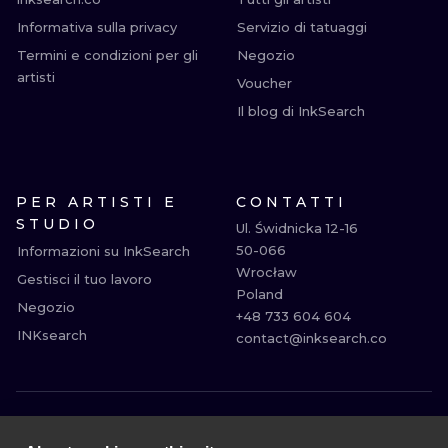
Informativa sulla privacy
Servizio di tatuaggi
Termini e condizioni per gli
Negozio
artisti
Voucher
Il blog di InkSearch
PER ARTISTI E
CONTATTI
STUDIO
Ul. Świdnicka 12-16

50-066

Informazioni su InkSearch
Wrocław

Gestisci il tuo lavoro
Poland

Negozio
+48 733 604 604

INKsearch
contact@inksearch.co
MILANO
ROMA