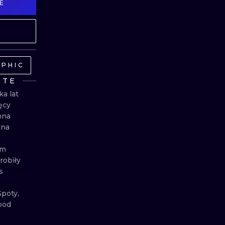
E
MINIMALISM
WOODCUT
UV
PHIC
NTE
a lat 
y  
na 
na 


m 
obiły 
 
poty, 
od 
 na 