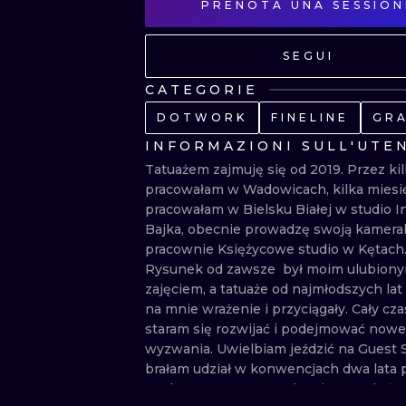
PRENOTA UNA SESSION
SEGUI
CATEGORIE
DOTWORK
FINELINE
GRA
INFORMAZIONI SULL'UTE
Tatuażem zajmuję się od 2019. Przez kilk
pracowałam w Wadowicach, kilka miesięc
pracowałam w Bielsku Białej w studio In
Bajka, obecnie prowadzę swoją kameral
pracownie Księżycowe studio w Kętach. 
Rysunek od zawsze  był moim ulubiony
zajęciem, a tatuaże od najmłodszych lat r
na mnie wrażenie i przyciągały. Cały czas
staram się rozwijać i podejmować nowe 
wyzwania. Uwielbiam jeździć na Guest S
brałam udział w konwencjach dwa lata p
rząd Tattoo Fest w Krakowie. Oraz byłam