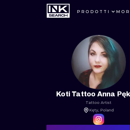
PRODOTTI
MOR
CITTÀ
CRACOW
BERLIN
HEIDELBERG
MANCHESTER
PRAGUE
Koti Tattoo Anna Pę
Tattoo Artist
ATHENS
Kęty, Poland