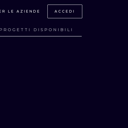
ER LE AZIENDE
ACCEDI
PROGETTI DISPONIBILI
A
GUARDA
A
GUARDA
A
GUARDA
A
GUARDA
ONAL