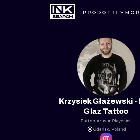
PRODOTTI
MOR
CITTÀ
CRACOW
BERLIN
HEIDELBERG
MANCHESTER
PRAGUE
Krzysiek Głażewski - 
Glaz Tattoo
ATHENS
Tattoo Artist
in
Player.ink
Gdańsk, Poland