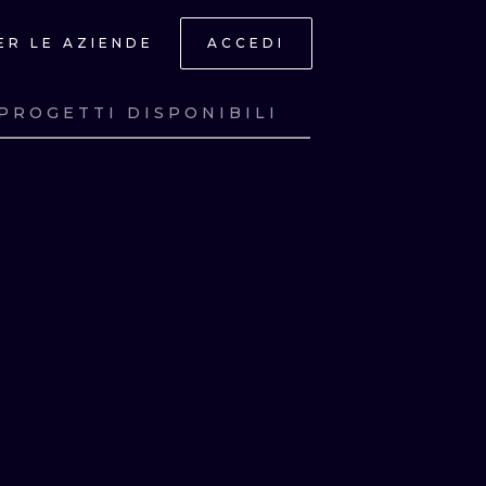
ER LE AZIENDE
ACCEDI
PROGETTI DISPONIBILI
A
GUARDA
A
GUARDA
A
GUARDA
A
GUARDA
ONAL