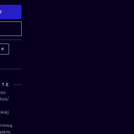
E
MINIMALISM
WOODCUT
UV
RK
NTE
o

o/

kiej 
rową, 
ażem. 