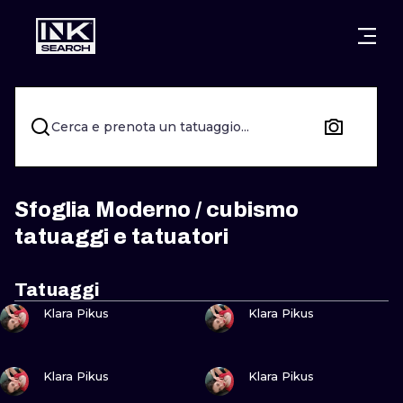
CITTÀ
STILI
WARSAW
CRACOW
WROCLAW
LETTERING
Cerca e prenota un tatuaggio...
BERLIN
LONDON
NEW SCHOO
HEIDELBERG
EDINBURGH
SURREALISM
Sfoglia Moderno / cubismo
tatuaggi e tatuatori
MANCHESTER
AMSTERDAM
BIOMECHANI
PRAGUE
VIENNA
TRIBAL
Tatuaggi
GUARDA
GUARDA
Klara Pikus
Klara Pikus
ATHENS
BUDAPEST
JAPANESE
CARTOONS
GUARDA
GUARDA
Klara Pikus
Klara Pikus