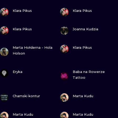
ILUSTRATIO
GUARDA
GUARDA
Klara Pikus
Klara Pikus
MINIMALISM
GUARDA
GUARDA
UV
Klara Pikus
Joanna Kudzia
GUARDA
GUARDA
Marta Hołderna - Hola
Klara Pikus
Holson
GUARDA
GUARDA
Eryka
Baba na Rowerze
Tattoo
GUARDA
GUARDA
Chamski kontur
Marta Kudu
GUARDA
GUARDA
Marta Kudu
Marta Kudu