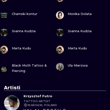
GUARDA
GUARDA
Chamski kontur
Monika Dolata
GUARDA
GUARDA
Joanna Kudzia
Joanna Kudzia
GUARDA
GUARDA
Marta Kudu
Marta Kudu
GUARDA
GUARDA
Black Moth Tattoo &
Ula Mierzwa
Piercing
Artisti
Krzysztof Futro
TATTOO ARTIST
WARSAW, POLAND