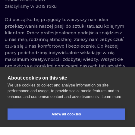
założyliśmy w 2015 roku

Od początku tej przygody towarzyszy nam idea 
przekazywania naszej pasji do sztuki tatuażu kolejnym 
klientom. Prócz profesjonalnego podejścia znajdziesz 
u nas miłą, rodzinną atmosferę. Zależy nam żebyś czuł/ 
czuła się u nas komfortowo i bezpiecznie. Do każdej 
pracy podchodzimy indywidualnie wkładając w nią 
maksimum kreatywności i zdobytej wiedzy. Wszystkie 
projekty są autorskimi pomysłami naszych tatuażystów 
dzięki czemu możesz mieć pewność, że Twój tatuaż 
About cookies on this site
będzie niepowtarzalny. Tworzymy prace w całej gamie 
TATUAGGI
PROGETTI
ARTISTI
We use cookies to collect and analyse information on site
stylów i technik, od dotworku, oldschoolu przez 
DISPONIBILI
performance and usage, to provide social media features and to
linework, neotraditional po mikro-realizm i realizm. 
enhance and customise content and advertisements.
Learn more
GUARDA
GUARDA
GUARDA
GUARDA
Oferujemy również możliwość wykonania przekłuć 
GUARDA
GUARDA
GUARDA
GUARDA
PRENOTA UNA SESSIONE
GUARDA
GUARDA
GUARDA
GUARDA
przez profesjonalną piercerkę, która swoją wiedzę 
popiera wieloma certyfikatami. Twoje bezpieczeństwo 
Informativa sulla privacy
regolamento
Allow all cookies
jest dla nas priorytetem więc możesz być pewny/a, ze 
Termini e condizioni per gli artisti
Trova un artista
Contatto
PRENOTAZIONI
RICERCA
EFFETTUA IL LOGIN
wszystkie używane narzędzia są sterylne a 
powierzchnie dezynfekowane. Nasze studio spełnia 