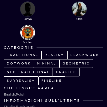
ILUSTRATIO
MINIMALISM
Dima
Ania
UV
Michał
CATEGORIE
TRADITIONAL
REALISM
BLACKWORK
DOTWORK
MINIMAL
GEOMETRIC
NEO TRADITIONAL
GRAPHIC
SURREALISM
FINELINE
CHE LINGUE PARLA
English
Polish
INFORMAZIONI SULL'UTENTE
Studio Black Moth
