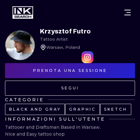
CITTÀ
STILI
WARSAW
Krzysztof Futro
Tattoo Artist
CRACOW
WROCLAW
LETTERING
Warsaw, Poland
BERLIN
LONDON
NEW SCHOO
PRENOTA UNA SESSIONE
HEIDELBERG
EDINBURGH
SURREALISM
MANCHESTER
AMSTERDAM
BIOMECHANI
SEGUI
PRAGUE
VIENNA
TRIBAL
CATEGORIE
BLACK AND GRAY
GRAPHIC
SKETCH
ATHENS
BUDAPEST
JAPANESE
INFORMAZIONI SULL'UTENTE
CARTOONS
Tattooer and Draftsman Based in Warsaw.

Nice and Easy tattoo shop
