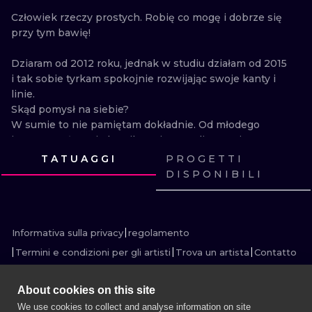
ILUSTRATIO
Człowiek rzeczy prostych. Robię co mogę i dobrze się 
przy tym bawię!

MINIMALISM
Dziaram od 2012 roku, jednak w studiu działam od 2015 
UV
i tak sobie tyrkam spokojnie rozwijając swoje kanty i 
linie. 

Skąd pomysł na siebie? 

W sumie to nie pamiętam dokładnie. Od młodego 
interesowałem się komiksami, surrealizmem i 
realizmem w malarstwie, starałem się jakoś łączyć te 
TATUAGGI
PROGETTI
rzeczy ze sobą i z czasem coś mi się tam udawać 
DISPONIBILI
zaczęło ;P Później poznałem rzeźbę, spodobał mi się 
GUARDA
GUARDA
GUARDA
GUARDA
sposób w jaki cień otula bryłę. Przechodziłem w sumie 
GUARDA
GUARDA
GUARDA
GUARDA
GUARDA
GUARDA
GUARDA
GUARDA
przez wiele stylów w rysunku- od bardzo 
szczegółowych mocno nasyconych detalami prac, po 
Informativa sulla privacy
regolamento
proste i czyste kompozycje, jednak podświadomie od 
Termini e condizioni per gli artisti
Trova un artista
Contatto
zawsze były ze mną grube linie i duży kontrast, więc 
można powiedzieć, że pomysł na siebie był od zawsze 
About cookies on this site
jeden, musiałem tylko go zrozumieć i dorosnąć 
We use cookies to collect and analyse information on site
technicznie by móc w nim tworzyć :D Inspiracje 