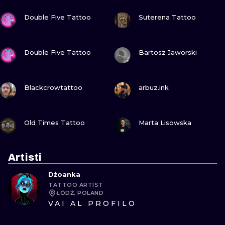
GUARDA
GUARDA
Double Five Tattoo
Suterena Tattoo
GUARDA
GUARDA
Double Five Tattoo
Bartosz Jaworski
GUARDA
GUARDA
Blackcrowtattoo
arbuz.ink
GUARDA
GUARDA
Old Times Tattoo
Marta Lisowska
Artisti
Dżoanka
TATTOO ARTIST
ŁÓDŹ, POLAND
VAI AL PROFILO