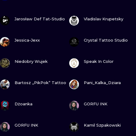
ILUSTRATIO
GUARDA
GUARDA
Jarosław Def Tat-Studio
Vladislav Krupetsky
MINIMALISM
UV
GUARDA
GUARDA
Jessica-Jexx
Crystal Tattoo Studio
GUARDA
GUARDA
Niedobry Wujek
Speak In Color
GUARDA
GUARDA
Bartosz „PikPok” Tattoo
Pani_Kalka_Dziara
GUARDA
GUARDA
Dżoanka
GORFU INK
GUARDA
GUARDA
GORFU INK
Kamil Szpakowski