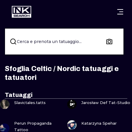
CITTÀ
STILI
WARSAW
CRACOW
WROCLAW
LETTERING
Cerca e prenota un tatuaggio...
BERLIN
LONDON
NEW SCHOO
HEIDELBERG
EDINBURGH
SURREALISM
Sfoglia Celtic / Nordic tatuaggi e
tatuatori
MANCHESTER
AMSTERDAM
BIOMECHANI
PRAGUE
VIENNA
TRIBAL
Tatuaggi
GUARDA
GUARDA
Slavictales.tatts
Jarosław Def Tat-Studio
ATHENS
BUDAPEST
JAPANESE
CARTOONS
GUARDA
GUARDA
Perun Propaganda
Katarzyna Spehar
Tattoo