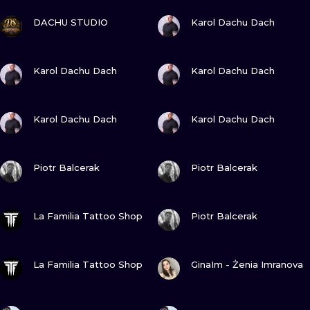
ILUSTRATIO
GUARDA
GUARDA
DACHU STUDIO
Karol Dachu Dach
MINIMALISM
GUARDA
GUARDA
Karol Dachu Dach
Karol Dachu Dach
UV
GUARDA
GUARDA
Karol Dachu Dach
Karol Dachu Dach
GUARDA
GUARDA
Piotr Balcerak
Piotr Balcerak
GUARDA
GUARDA
La Familia Tattoo Shop
Piotr Balcerak
GUARDA
GUARDA
La Familia Tattoo Shop
GinaIm - Żenia Imranova
GUARDA
GUARDA