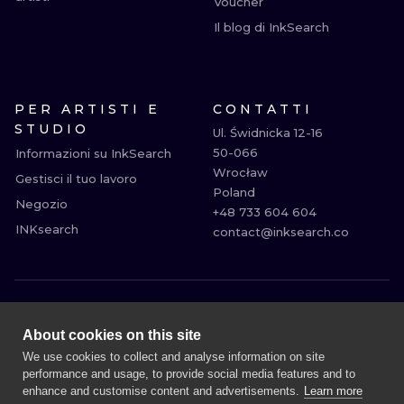
Voucher
Il blog di InkSearch
PER ARTISTI E
CONTATTI
STUDIO
Ul. Świdnicka 12-16

50-066

Informazioni su InkSearch
Wrocław

Gestisci il tuo lavoro
Poland

Negozio
+48 733 604 604

INKsearch
contact@inksearch.co
MILANO
ROMA
About cookies on this site
BOLOGNA
BARI
We use cookies to collect and analyse information on site
performance and usage, to provide social media features and to
FIRENZE
VENEZIA
enhance and customise content and advertisements.
Learn more