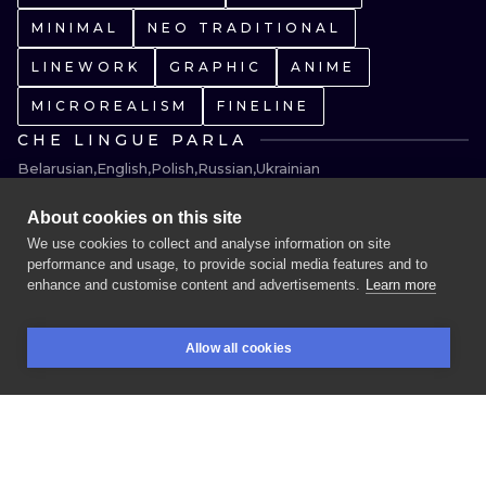
MINIMAL
NEO TRADITIONAL
LINEWORK
GRAPHIC
ANIME
MICROREALISM
FINELINE
CHE LINGUE PARLA
Belarusian
English
Polish
Russian
Ukrainian
INFORMAZIONI SULL'UTENTE
About cookies on this site
Każdy z naszych tatuażystów ma swój własny, ulubiony 
We use cookies to collect and analyse information on site
styl i specjalizuje się w konkretnych rodzajach tatuaży. 

performance and usage, to provide social media features and to
enhance and customise content and advertisements.
Learn more
Od czasu do czasu zapraszamy też do nas mega 
PRENOTA UNA SESSIONE
utalentowanych artystów, którzy robią prawdziwe 
cuda. Każdy projekt robimy pod klienta – nie kopiujemy 
Allow all cookies
niczyich wzorów.

PRENOTAZIONI
RICERCA
EFFETTUA IL LOGIN
Wpadnij na sesję, żeby przekonać się na własne oczy!
TATUAGGI
PROGETTI
ARTISTI
DISPONIBILI
GUARDA
GUARDA
GUARDA
GUARDA