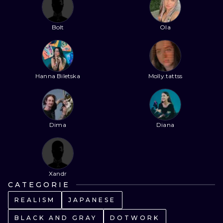
ILUSTRATIO
Bolt
Ola
MINIMALISM
UV
Hanna Biletska
Molly.tattss
Dima
Diana
Xandr
CATEGORIE
REALISM
JAPANESE
BLACK AND GRAY
DOTWORK