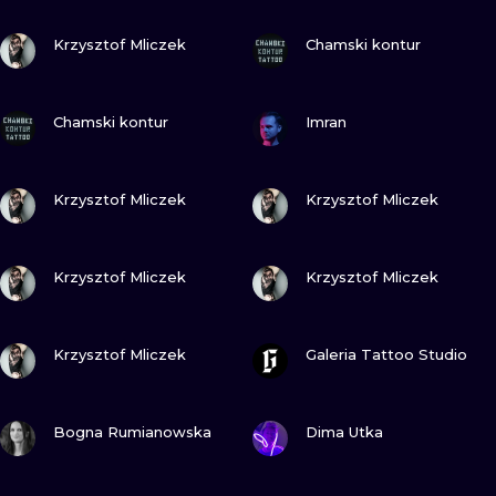
ILUSTRATIO
GUARDA
GUARDA
Krzysztof Mliczek
Chamski kontur
MINIMALISM
GUARDA
GUARDA
UV
Chamski kontur
Imran
GUARDA
GUARDA
Krzysztof Mliczek
Krzysztof Mliczek
GUARDA
GUARDA
Krzysztof Mliczek
Krzysztof Mliczek
GUARDA
GUARDA
Krzysztof Mliczek
Galeria Tattoo Studio
GUARDA
GUARDA
Bogna Rumianowska
Dima Utka
GUARDA
GUARDA