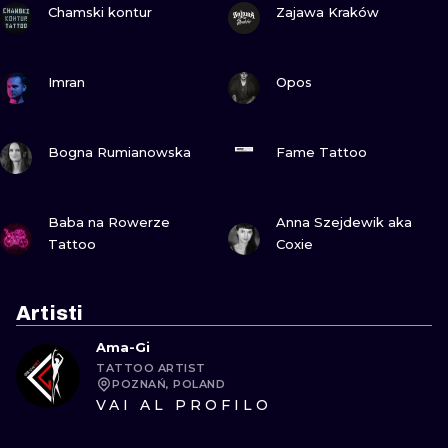
Chamski kontur
Zajawa Kraków
GUARDA
GUARDA
Imran
Opos
GUARDA
GUARDA
Bogna Rumianowska
Fame Tattoo
GUARDA
GUARDA
Baba na Rowerze
Anna Szejdewik aka
Tattoo
Coxie
Artisti
Ama-Gi
TATTOO ARTIST
POZNAŃ, POLAND
VAI AL PROFILO