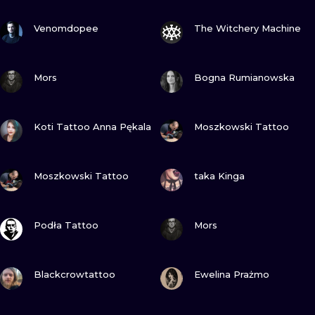
ILUSTRATIO
GUARDA
GUARDA
Venomdopee
The Witchery Machine
MINIMALISM
GUARDA
GUARDA
UV
Mors
Bogna Rumianowska
GUARDA
GUARDA
Koti Tattoo Anna Pękala
Moszkowski Tattoo
GUARDA
GUARDA
Moszkowski Tattoo
taka Kinga
GUARDA
GUARDA
Podła Tattoo
Mors
GUARDA
GUARDA
Blackcrowtattoo
Ewelina Prażmo
GUARDA
GUARDA