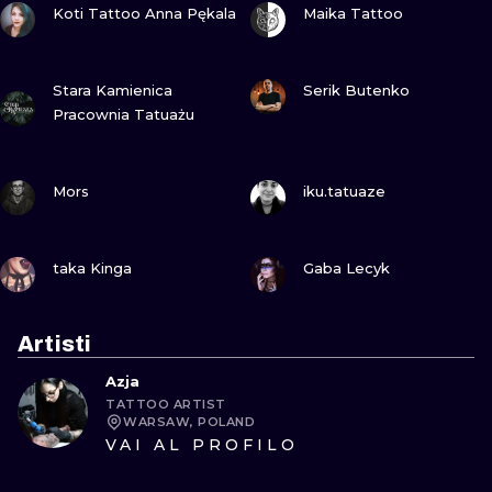
Koti Tattoo Anna Pękala
Maika Tattoo
GUARDA
GUARDA
Stara Kamienica
Serik Butenko
Pracownia Tatuażu
GUARDA
GUARDA
Mors
iku.tatuaze
GUARDA
GUARDA
taka Kinga
Gaba Lecyk
Artisti
Azja
TATTOO ARTIST
WARSAW, POLAND
VAI AL PROFILO