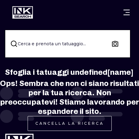
CITTÀ
STILI
WARSAW
CRACOW
WROCLAW
LETTERING
Cerca e prenota un tatuaggio...
BERLIN
LONDON
NEW SCHOO
HEIDELBERG
EDINBURGH
SURREALISM
Sfoglia i tatuaggi undefined[name]
Ops! Sembra che non ci siano risultati
MANCHESTER
AMSTERDAM
BIOMECHANI
per la tua ricerca. Non
PRAGUE
VIENNA
TRIBAL
preoccupatevi! Stiamo lavorando per
espandere il sito.
ATHENS
BUDAPEST
JAPANESE
CANCELLA LA RICERCA
CARTOONS