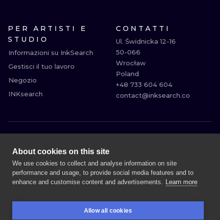
PER ARTISTI E
CONTATTI
STUDIO
Ul. Świdnicka 12-16

50-066

Informazioni su InkSearch
Wrocław

Gestisci il tuo lavoro
Poland

Negozio
+48 733 604 604

INKsearch
contact@inksearch.co
MILANO
ROMA
About cookies on this site
BOLOGNA
BARI
We use cookies to collect and analyse information on site
performance and usage, to provide social media features and to
FIRENZE
VENEZIA
enhance and customise content and advertisements.
Learn more
TORINO
PRAGUE
VIENNA
ATENE
Allow all cookies
BUDAPEST