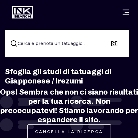
CITTÀ
STILI
WARSAW
CRACOW
WROCLAW
LETTERING
Cerca e prenota un tatuaggio...
BERLIN
LONDON
NEW SCHOO
HEIDELBERG
EDINBURGH
SURREALISM
Sfoglia gli studi di tatuaggi di
Giapponese / Irezumi
MANCHESTER
AMSTERDAM
BIOMECHANI
Ops! Sembra che non ci siano risultati
PRAGUE
VIENNA
TRIBAL
per la tua ricerca. Non
preoccupatevi! Stiamo lavorando per
ATHENS
BUDAPEST
JAPANESE
espandere il sito.
CARTOONS
CANCELLA LA RICERCA