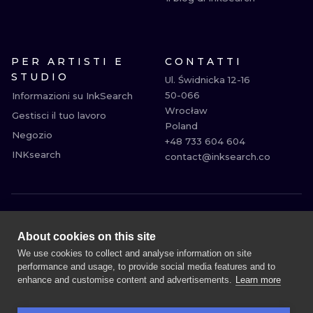
PER ARTISTI E
CONTATTI
STUDIO
Ul. Świdnicka 12-16

50-066

Informazioni su InkSearch
Wrocław

Gestisci il tuo lavoro
Poland

Negozio
+48 733 604 604

INKsearch
contact@inksearch.co
MILANO
ROMA
About cookies on this site
BOLOGNA
BARI
We use cookies to collect and analyse information on site
performance and usage, to provide social media features and to
FIRENZE
VENEZIA
enhance and customise content and advertisements.
Learn more
TORINO
PRAGUE
VIENNA
ATENE