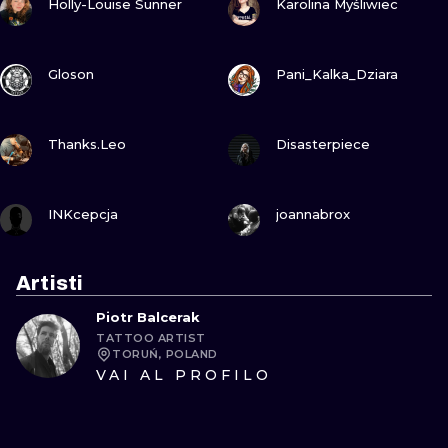
Holly-Louise Sunner
Karolina Myśliwiec
GUARDA
GUARDA
Gloson
Pani_Kalka_Dziara
GUARDA
GUARDA
Thanks.Leo
Disasterpiece
GUARDA
GUARDA
INKcepcja
joannabrox
Artisti
Piotr Balcerak
TATTOO ARTIST
TORUŃ, POLAND
VAI AL PROFILO