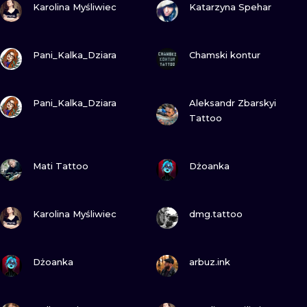
ILUSTRATIO
Karolina Myśliwiec
Katarzyna Spehar
MINIMALISM
GUARDA
GUARDA
Pani_Kalka_Dziara
Chamski kontur
UV
GUARDA
GUARDA
Pani_Kalka_Dziara
Aleksandr Zbarskyi
Tattoo
GUARDA
GUARDA
Mati Tattoo
Dżoanka
GUARDA
GUARDA
Karolina Myśliwiec
dmg.tattoo
GUARDA
GUARDA
Dżoanka
arbuz.ink
GUARDA
GUARDA