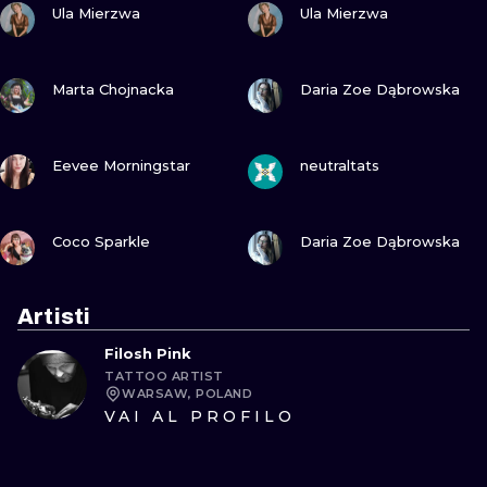
Ula Mierzwa
Ula Mierzwa
GUARDA
GUARDA
Marta Chojnacka
Daria Zoe Dąbrowska
GUARDA
GUARDA
Eevee Morningstar
neutraltats
GUARDA
GUARDA
Coco Sparkle
Daria Zoe Dąbrowska
Artisti
Filosh Pink
TATTOO ARTIST
WARSAW, POLAND
VAI AL PROFILO