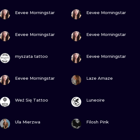
ILUSTRATIO
GUARDA
GUARDA
Eevee Morningstar
Eevee Morningstar
MINIMALISM
GUARDA
GUARDA
UV
Eevee Morningstar
Eevee Morningstar
GUARDA
GUARDA
myszata tattoo
Eevee Morningstar
GUARDA
GUARDA
Eevee Morningstar
Laze Amaze
GUARDA
GUARDA
Weź Się Tattoo
Luneoire
GUARDA
GUARDA
Ula Mierzwa
Filosh Pink
GUARDA
GUARDA