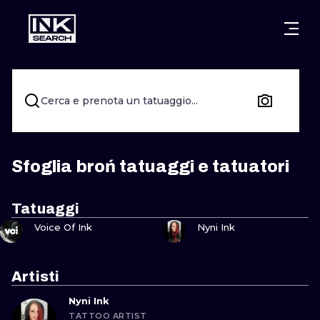
CITTÀ
STILI
WARSAW
CRACOW
WROCLAW
LETTERING
Cerca e prenota un tatuaggio...
BERLIN
LONDON
NEW SCHOO
HEIDELBERG
EDINBURGH
SURREALISM
Sfoglia broń tatuaggi e tatuatori
MANCHESTER
AMSTERDAM
BIOMECHANI
Tatuaggi
GUARDA
GUARDA
PRAGUE
VIENNA
TRIBAL
Voice Of Ink
Nyni Ink
ATHENS
BUDAPEST
JAPANESE
Artisti
CARTOONS
Nyni Ink
TATTOO ARTIST