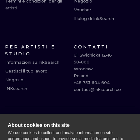
Termini e condizioni per gli
Negozio
artisti
Voucher
Il blog di InkSearch
PER ARTISTI E
CONTATTI
STUDIO
Ul. Świdnicka 12-16

50-066

Informazioni su InkSearch
Wrocław

Gestisci il tuo lavoro
Poland

Negozio
+48 733 604 604

INKsearch
contact@inksearch.co
MILANO
ROMA
About cookies on this site
BOLOGNA
BARI
We use cookies to collect and analyse information on site
performance and usage, to provide social media features and to