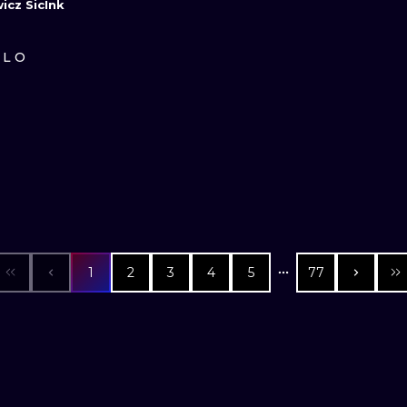
icz SicInk
ILO
1
2
3
4
5
77