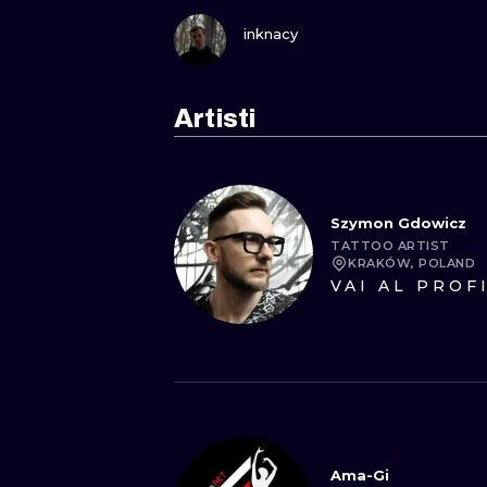
GUARDA
inknacy
Artisti
Szymon Gdowicz
TATTOO ARTIST
KRAKÓW, POLAND
VAI AL PROF
Ama-Gi