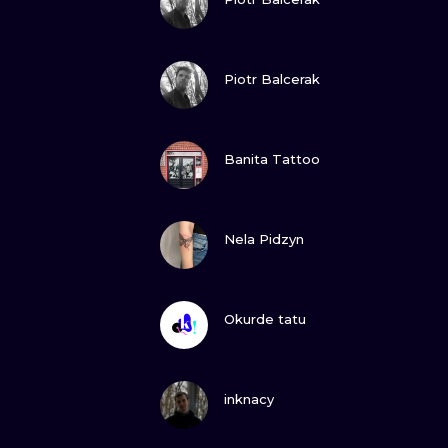
GUARDA
Piotr Balcerak
GUARDA
Banita Tattoo
GUARDA
Nela Pidzyn
GUARDA
Okurde tatu
GUARDA
inknacy