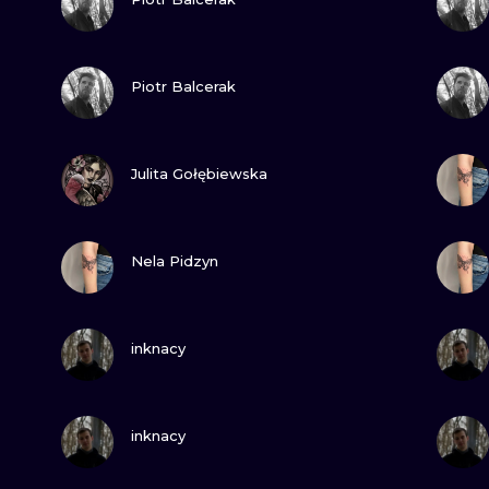
MINIMALISM
WOODCUT
GUARDA
Piotr Balcerak
UV
GUARDA
Julita Gołębiewska
GUARDA
Nela Pidzyn
GUARDA
inknacy
GUARDA
inknacy