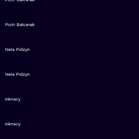
GUARDA
Piotr Balcerak
GUARDA
Nela Pidzyn
GUARDA
Nela Pidzyn
GUARDA
inknacy
GUARDA
inknacy