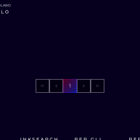
OLAND
ILO
MINIMALISM
WOODCUT
UV
1
INKSEARCH
PER GLI
PE