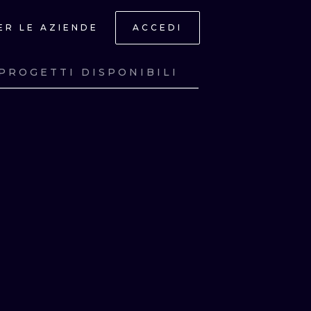
ER LE AZIENDE
ACCEDI
PROGETTI DISPONIBILI
A
GUARDA
A
GUARDA
A
GUARDA
A
GUARDA
ONAL