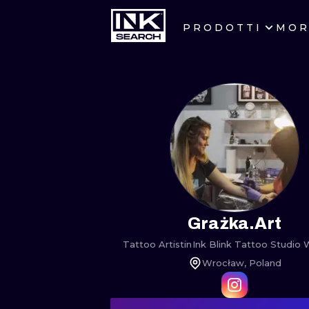
PRODOTTI
MOR
CITTÀ
CRACOW
BERLIN
HEIDELBERG
MANCHESTER
PRAGUE
Grażka.Art
Tattoo Artist
in
Ink Blink Tattoo Studio
ATHENS
Wrocław, Poland