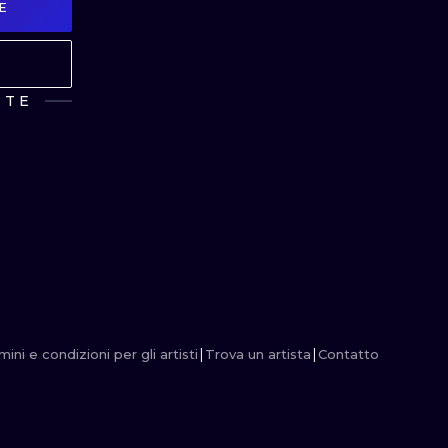
E
MINIMALISM
WOODCUT
UV
NTE
ini e condizioni per gli artisti
Trova un artista
Contatto